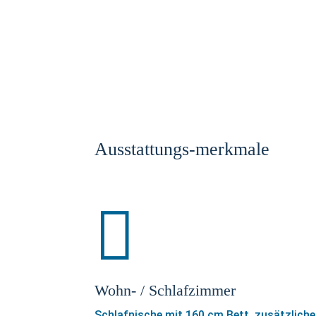
Ausstattungs-merkmale

Wohn- / Schlafzimmer
Schlafnische mit 160 cm Bett, zusätzliche