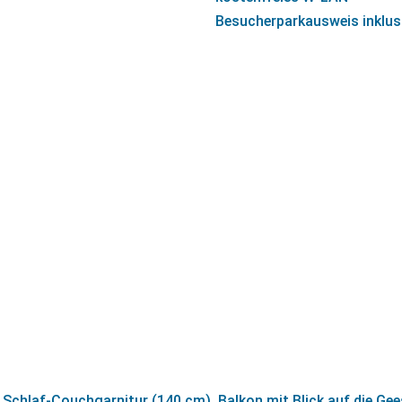
Besucherparkausweis inklus
 Schlaf-Couchgarnitur (140 cm), Balkon mit Blick auf die Gee