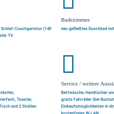

Badezimmer
e Schlaf-Couchgarnitur (140
neu gefließtes Duschbad mi
hbild-TV

Service / weitere Ausst
ackofen,
Bettwäsche, Handtücher u
ierfach, Toaster,
gratis Fahrräder (bei Buchu
Tisch und 2 Stühlen
Einkaufsmöglichkeiten in di
kostenfreies W-LAN