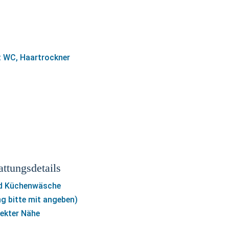
t WC, Haartrockner
attungsdetails
nd Küchenwäsche
ng bitte mit angeben)
rekter Nähe